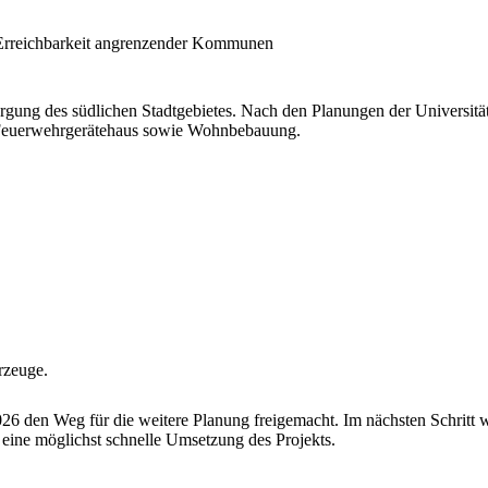
Erreichbarkeit angrenzender Kommunen
orgung des südlichen Stadtgebietes.
Nach den Planungen der Universitäts
s Feuerwehrgerätehaus sowie Wohnbebauung.
rzeuge.
 2026 den Weg für die weitere Planung freigemacht. Im nächsten Schrit
st eine möglichst schnelle Umsetzung des Projekts.