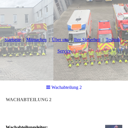
Startseite
Mitmachen
Über uns
Ihre Sicherheit
Technik
Service
Wachabteilung 2
WACHABTEILUNG 2
Wachabteilungsleiter: