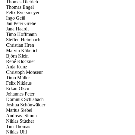
Thomas Dietrich
Thomas Engel
Felix Eversmeyer
Ingo Geiß
Jan Peter Grebe
Jana Haardt
Timo Hoffmann
Steffen Heimbach
Christian Hren
Marvin Käberich
Björn Klein
René Klöckner
Anja Kunz
Christoph Monseur
Timo Müller
Felix Niklaus
Erkan Okcu
Johannes Peter
Dominik Schlabach
Joshua Schönwälder
Marius Siebel
Andreas Simon
Niklas Stücher
Tim Thomas
Niklas Uhl