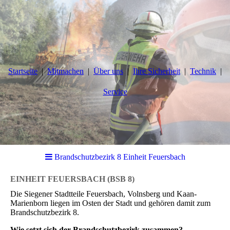
Startseite
Mitmachen
Über uns
Ihre Sicherheit
Technik
Service
Brandschutzbezirk 8 Einheit Feuersbach
EINHEIT FEUERSBACH
(BSB 8)
Die Siegener Stadtteile Feuersbach, Volnsberg und Kaan-
Marienborn liegen im Osten der Stadt und gehören damit zum
Brandschutzbezirk 8.
Wie setzt sich der Brandschutzbezirk zusammen?