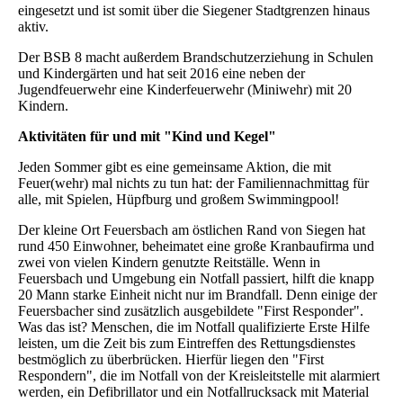
eingesetzt und ist somit über die Siegener Stadtgrenzen hinaus
aktiv.
Der BSB 8 macht außerdem Brandschutzerziehung in Schulen
und Kindergärten und hat seit 2016 eine neben der
Jugendfeuerwehr eine Kinderfeuerwehr (Miniwehr) mit 20
Kindern.
Aktivitäten für und mit "Kind und Kegel"
Jeden Sommer gibt es eine gemeinsame Aktion, die mit
Feuer(wehr) mal nichts zu tun hat: der Familiennachmittag für
alle, mit Spielen, Hüpfburg und großem Swimmingpool!
Der kleine Ort Feuersbach am östlichen Rand von Siegen hat
rund 450 Einwohner, beheimatet eine große Kranbaufirma und
zwei von vielen Kindern genutzte Reitställe. Wenn in
Feuersbach und Umgebung ein Notfall passiert, hilft die knapp
20 Mann starke Einheit nicht nur im Brandfall. Denn einige der
Feuersbacher sind zusätzlich ausgebildete "First Responder".
Was das ist? Menschen, die im Notfall qualifizierte Erste Hilfe
leisten, um die Zeit bis zum Eintreffen des Rettungsdienstes
bestmöglich zu überbrücken. Hierfür liegen den "First
Respondern", die im Notfall von der Kreisleitstelle mit alarmiert
werden, ein Defibrillator und ein Notfallrucksack mit Material