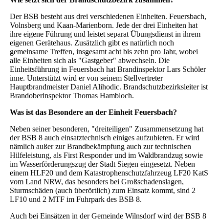
Der BSB besteht aus drei verschiedenen Einheiten. Feuersbach,
Volnsberg und Kaan-Marienborn. Jede der drei Einheiten hat
ihre eigene Führung und leistet separat Übungsdienst in ihrem
eigenen Gerätehaus.
Zusätzlich gibt es natürlich noch
gemeinsame Treffen, insgesamt acht bis zehn pro Jahr, wobei
alle Einheiten sich als "Gastgeber" abwechseln.
Die
Einheitsführung in Feuersbach hat Brandinspektor Lars Schöler
inne. Unterstützt wird er von seinem Stellvertreter
Hauptbrandmeister Daniel Alihodic.
Brandschutzbezirksleiter ist
Brandoberinspektor Thomas Hambloch.
Was ist das Besondere an der Einheit Feuersbach?
Neben seiner besonderen, "dreiteiligen" Zusammensetzung hat
der BSB 8 auch einsatztechnisch einiges aufzubieten. Er wird
nämlich außer zur Brandbekämpfung auch zur technischen
Hilfeleistung, als First Responder und im Waldbrandzug sowie
im Wasserförderungszug der Stadt Siegen eingesetzt. Neben
einem HLF20 und dem Katastrophenschutzfahrzeug LF20 KatS
vom Land NRW, das besonders bei Großschadenslagen,
Sturmschäden (auch überörtlich) zum Einsatz kommt, sind 2
LF10 und 2 MTF im Fuhrpark des BSB 8.
Auch bei Einsätzen in der Gemeinde Wilnsdorf wird der BSB 8