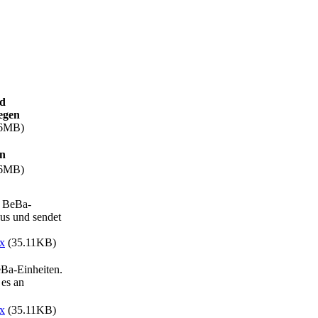
nd
egen
86MB)
en
86MB)
r BeBa-
aus und sendet
x
(35.11KB)
eBa-Einheiten.
 es an
x
(35.11KB)