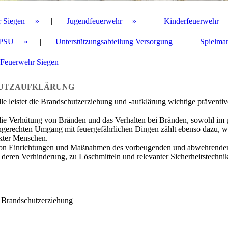
r Siegen
Jugendfeuerwehr
Kinderfeuerwehr
PSU
Unterstützungsabteilung Versorgung
Spielma
 Feuerwehr Siegen
UTZAUFKLÄRUNG
lle leistet die Brandschutzerziehung und -aufklärung wichtige präven
die Verhütung von Bränden und das Verhalten bei Bränden, sowohl im pr
hgerechten Umgang mit feuergefährlichen Dingen zählt ebenso dazu, w
nkter Menschen.
it von Einrichtungen und Maßnahmen des vorbeugenden und abwehrende
 deren Verhinderung, zu Löschmitteln und relevanter Sicherheitstechni
r Brandschutzerziehung